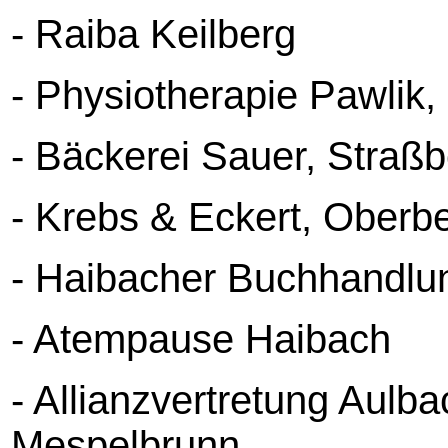
- Raiba Keilberg
- Physiotherapie Pawlik
- Bäckerei Sauer, Straß
- Krebs & Eckert, Ober
- Haibacher Buchhandlu
- Atempause Haibach
- Allianzvertretung Aulb
Mespelbrunn